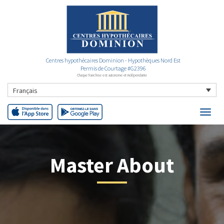
Centres hypothécaires Dominion - Hypothèques Nord Est
Permis de Courtage #G2396
Chaque franchise est autonome et indépendante
Français
Master About