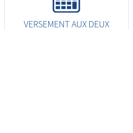
VERSEMENT AUX DEUX
SEMAINES
Retranchez des années à votre prêt hypothécaire et
économisez des milliers de dollars en effectuant des
versements hypothécaires accélérés aux deux semaines.
UTILISER MAINTENANT